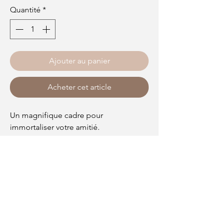
Quantité
*
Ajouter au panier
Acheter cet article
Un magnifique cadre pour
immortaliser votre amitié.
100% personnalisable, choisissez le
texte et les couleurs que vous préferez
!
En bas du texte, une illustration de
deux femmes portant un hijab sera
dessiné.
Taille du cadre : 21 x 29,7 cm