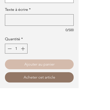
Texte à écrire
*
0/500
Quantité
*
Ajouter au panier
Acheter cet article
Tote bag à personnaliser de la phrase
de votre choix.
Couleur blanc crémeux