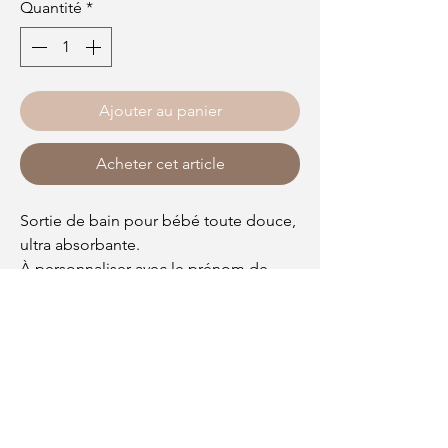
Quantité
*
Ajouter au panier
Acheter cet article
Sortie de bain pour bébé toute douce,
ultra absorbante.
À personnaliser avec le prénom de
votre choix
Politique de retour et de remboursement
Les articles personnalisés ne peuvent être ni
repris ni échangé ni remboursé. Merci de
votre compréhension.