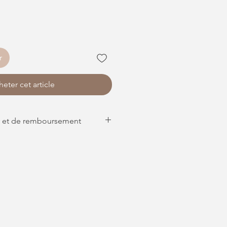
r
eter cet article
Politique de retour et de remboursement
isés ne peuvent être ni repris, ni
ser. Merci de votre