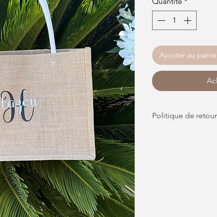
Quantité
*
Ajouter au panie
Ach
Les articles personnal
échanger, ni rembour
compréhension.