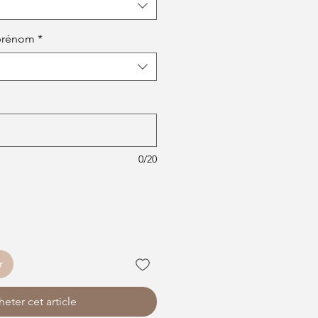
prénom
*
0/20
r
eter cet article