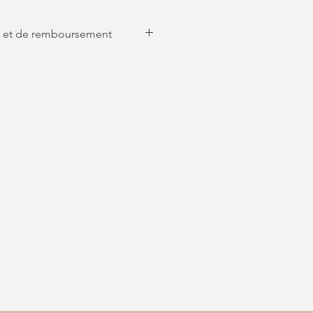
ur et de remboursement
isés ne peuvent être ni repris ni
er. Merci de votre