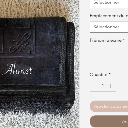
Sélectionner
Emplacement du 
Sélectionner
Prénom à écrire
*
Quantité
*
Ajouter au panie
Ach